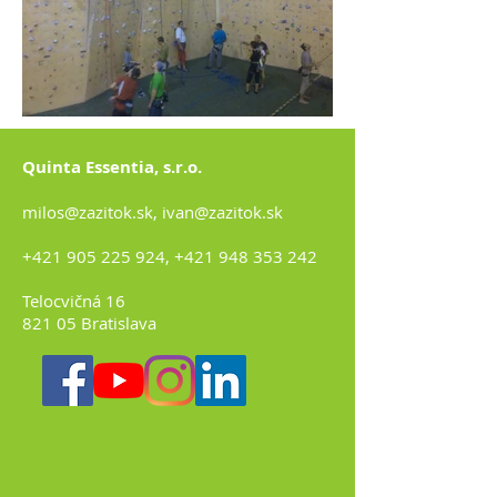
Quinta Essentia, s.r.o.
milos@zazitok.sk
,
ivan@zazitok.sk
+421 905 225 924
,
+421 948 353 242
Telocvičná 16
821 05 Bratislava