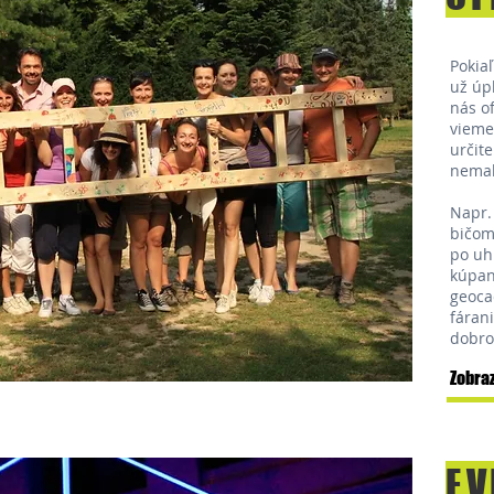
Pokiaľ
už úpl
nás of
vieme 
určite
nemali
Napr. 
bičom
po uhl
kúpani
geoca
fárani
dobrov
Zobraz
EV