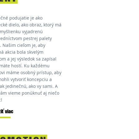
ečné podujatie je ako
cké dielo, ako obraz, ktorý má
 myšlienku vyjadrenú
redníctvom pestrej palety
. Našim cieľom je, aby
ná akcia bola skvelým
om a jej výsledok sa zapísal
mäte hostí. Ku každému
tovi máme osobný prístup, aby
ohli vytvoriť koncepciu a
ak jedinečnú, ako vy sami. A
vám vieme ponúknuť aj niečo
c!
iť viac