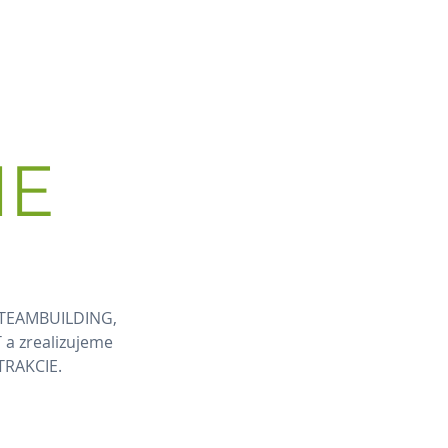
doslať požiadavku
Kontakt
IE
vý TEAMBUILDING,
 a zrealizujeme
TRAKCIE.