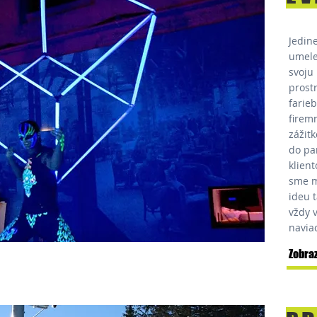
Jedin
umele
svoju
prost
farieb
firem
zážitk
do pa
klien
sme m
ideu t
vždy 
navia
Zobraz