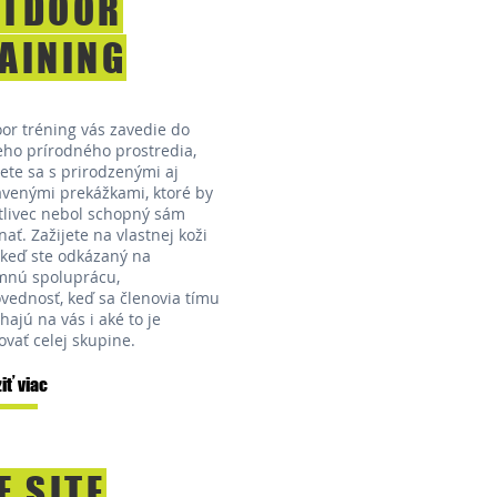
UTDOOR
AINING
or tréning vás zavedie do
eho prírodného prostredia,
nete sa s prirodzenými aj
avenými prekážkami, ktoré by
tlivec nebol schopný sám
nať.
Zažijete na vlastnej koži
, keď ste odkázaný na
mnú spoluprácu,
vednosť, keď sa členovia tímu
hajú na vás i aké to je
ovať celej skupine.
iť viac
F SITE