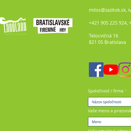
milos@zazitok.sk
,
i
+421 905 225 924, 
Telocvičná 16
821 05 Bratisla
Spoločnosť / firma
Vaše meno a priezvis
Vaša emailová adresa