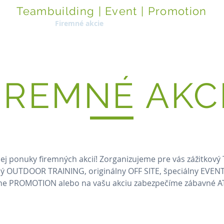
Teambuilding | Event | Promotion
ka služieb
Firemné akcie
Referencie
O nás
O
IREMNÉ AKC
šej ponuky firemných akcií! Zorganizujeme pre vás zážitko
 OUTDOOR TRAINING, originálny OFF SITE, špeciálny EVENT
vne PROMOTION alebo na vašu akciu zabezpečíme zábavné A