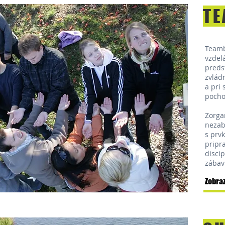
TE
Teamb
vzdel
preds
zvlád
a pri
pocho
Zorga
nezab
s prv
pripr
discip
zábav
Zobraz