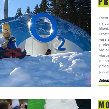
PR
Event
na bu
klient
Prost
vaša 
prefe
váš pr
vlast
dlhor
prost
poduja
Zobraz
MO