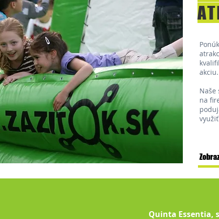
AT
​Ponú
atrak
kvali
akciu.
Naše 
na fi
poduj
využiť
Zobraz
Quinta Essentia, 