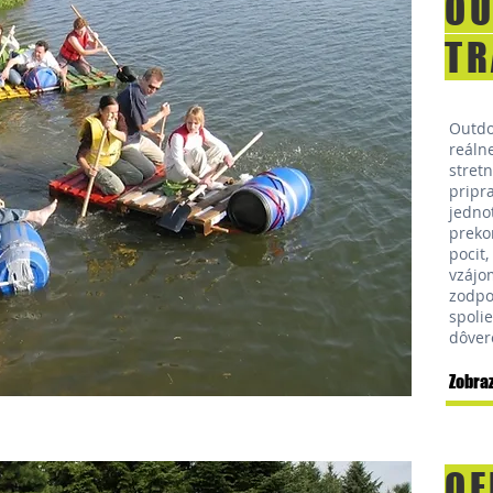
O
TR
Outdo
reáln
stret
pripr
jedno
preko
pocit
vzájo
zodpo
spolie
dôver
Zobraz
OF