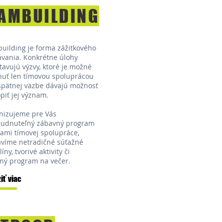
AMBUILDING
uilding je forma zážitkového
ávania. Konkrétne úlohy
tavujú výzvy, ktoré je možné
nuť len tímovou spoluprácou
 spätnej väzbe dávajú možnosť
piť jej význam.
nizujeme pre Vás
udnuteľný zábavný program
kami tímovej spolupráce,
avíme netradičné súťažné
líny, tvorivé aktivity či
ný program na večer.
iť viac