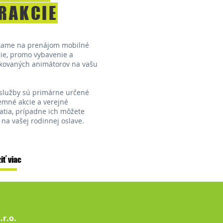
RAKCIE
kame na prenájom mobilné
cie, promo vybavenie a
fikovaných animátorov na vašu
služby sú primárne určené
remné akcie a verejné
atia, prípadne ich môžete
 na vašej rodinnej oslave.
iť viac
s.r.o.