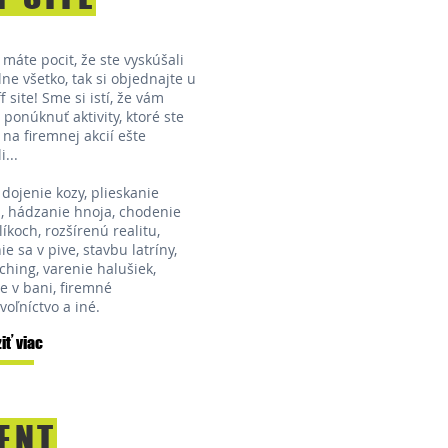
 máte pocit, že ste vyskúšali
ne všetko, tak si objednajte u
f site! Sme si istí, že vám
ponúknuť aktivity, ktoré ste
 na firemnej akcií ešte
...
dojenie kozy, plieskanie
, hádzanie hnoja, chodenie
íkoch, rozšírenú realitu,
e sa v pive, stavbu latríny,
ching, varenie halušiek,
e v bani, firemné
oľníctvo a iné.
iť viac
ENT