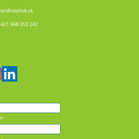
van@zazitok.sk
+421 948 353 242​
va
ko