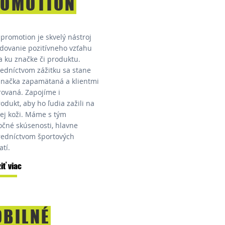
OMOTION
 promotion je skvelý nástroj
dovanie pozitívneho vzťahu
a ku značke či produktu.
redníctvom zážitku sa stane
značka zapamätaná a klientmi
rovaná. Zapojíme i
odukt, aby ho ľudia zažili na
nej koži. Máme s tým
očné skúsenosti, hlavne
redníctvom športových
tí.
iť viac
BILNÉ